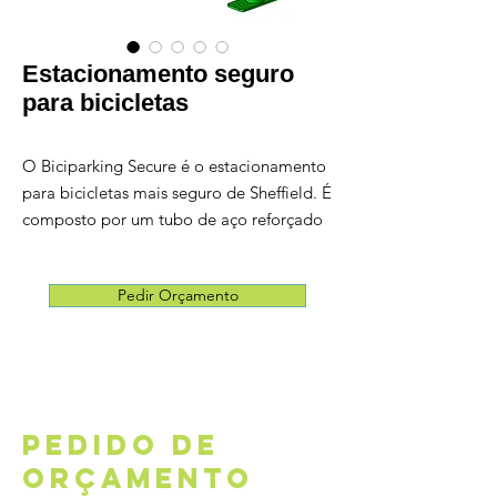
Estacionamento seguro
para bicicletas
O Biciparking Secure é o estacionamento
para bicicletas mais seguro de Sheffield. É
composto por um tubo de aço reforçado
com um cabo de 3 cm de espessura no
interior, capaz de destruir rebarbadoras
Pedir Orçamento
ou serras utilizadas por ladrões.
O Biciparking Secure parece um
Biciparking PLUS normal do tipo
Sheffield, mas com recursos de segurança
adicionais.
PEDIDO DE
ORÇAMENTO