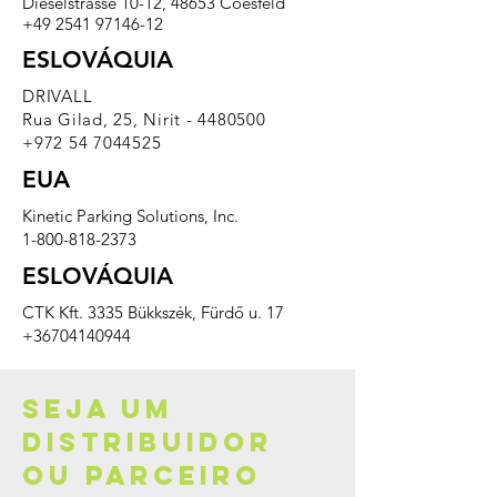
Dieselstrasse 10-12, 48653 Coesfeld
+49 2541 97146-12
ESLOVÁQUIA
DRIVALL
Rua Gilad, 25, Nirit -
4480500
+972 54 7044525
EUA
Kinetic Parking Solutions, Inc.
1-800-818-2373
ESLOVÁQUIA
CTK Kft. 3335 Bükkszék, Fürdő u. 17
+36704140944
SEJA um
distribuidor
ou parceiro