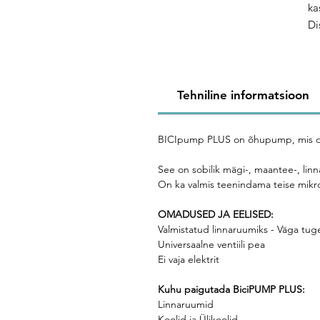
ka
Di
Du
PL
mo
Se
Tehniline informatsioon
ro
BICIpump PLUS on õhupump, mis on mõ
See on sobilik mägi-, maantee-, lin
On ka valmis teenindama teise mik
OMADUSED JA EELISED:
Valmistatud linnaruumiks - Väga tu
Universaalne ventiili pea
Ei vaja elektrit
Kuhu paigutada BiciPUMP PLUS:
Linnaruumid
Koolid ja Ülikoolid