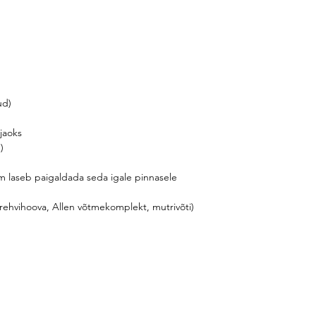
tud)
 jaoks
e)
eem laseb paigaldada seda igale pinnasele
, 2 rehvihoova, Allen võtmekomplekt, mutrivõti)