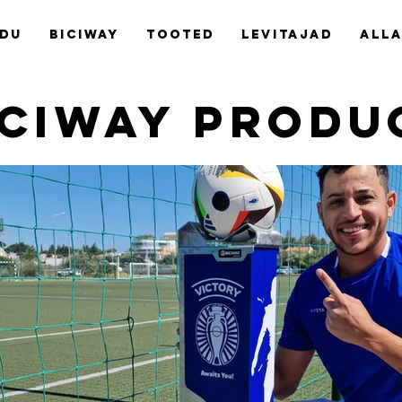
du
Biciway
Tooted
Levitajad
Alla
ICIWAY PRODU
BiciPum