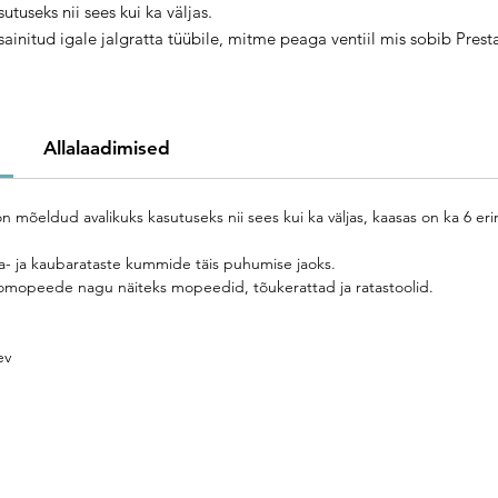
sutuseks nii sees kui ka väljas.
sainitud igale jalgratta tüübile, mitme peaga ventiil mis sobib Prest
nlop ja Schraeder ventiilidele, ei vaja elektrit, et tegutseda. BICIp
US on ka valmis teenindama teise mikromobiile nagu näiteks
peedid ja ratastoolid.
llel on taga roostevabast terasest korv, mis kannab kuute tööriista,
Allalaadimised
hkem kui viieteistkümne teenuse jaoks.
eldud avalikuks kasutuseks nii sees kui ka väljas, kaasas on ka 6 erine
na- ja kaubarataste kummide täis puhumise jaoks.
romopeede nagu näiteks mopeedid, tõukerattad ja ratastoolid.
gev