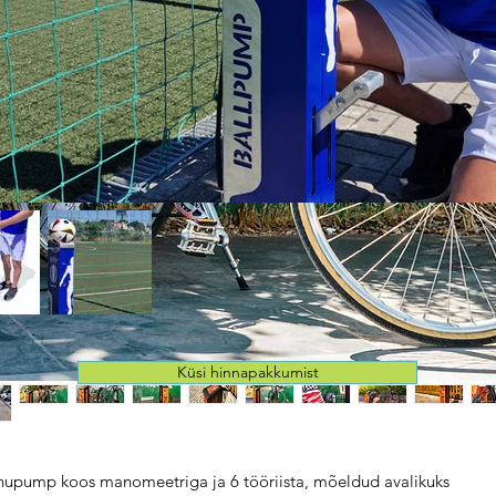
Küsi hinnapakkumist
upump koos manomeetriga ja 6 tööriista, mõeldud avalikuks