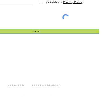
Conditions
Privacy Policy
Send
Levitajad
Allalaadimised
BICIWAY – Centro Empresar
Phone:+351 214600205 |
Ema