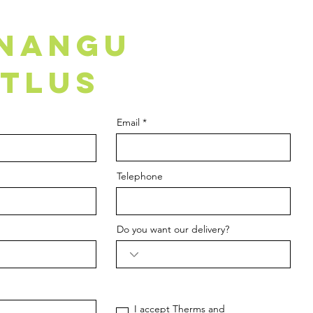
NNANGU
TLUS
Email
Telephone
Do you want our delivery?
I accept Therms and