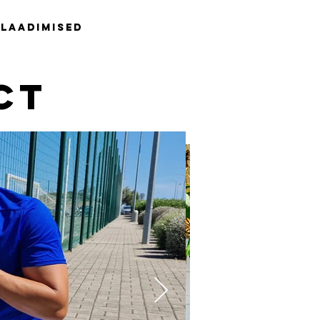
laadimised
CT
p PLUS