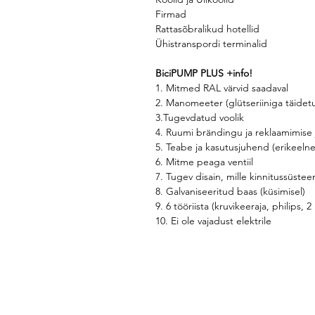
Firmad
Rattasõbralikud hotellid
Ühistranspordi terminalid
BiciPUMP PLUS +info!
1. Mitmed RAL värvid saadaval
2. Manomeeter (glütseriiniga täide
3.Tugevdatud voolik
4. Ruumi brändingu ja reklaamimise
5. Teabe ja kasutusjuhend (erikeeln
6. Mitme peaga ventiil
7. Tugev disain, mille kinnitussüst
8. Galvaniseeritud baas (küsimisel)
9. 6 tööriista (kruvikeeraja, philips
10. Ei ole vajadust elektrile